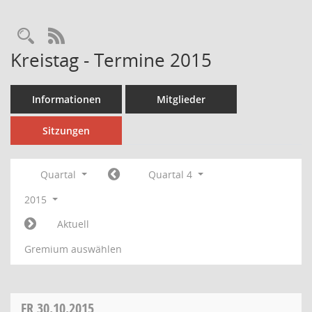
Rechercheauswahl
RSS-Feed
Kreistag - Termine 2015
Informationen
Mitglieder
Sitzungen
Quartal
Quartal 4
2015
Aktuell
Gremium auswählen
FR
30.10.2015