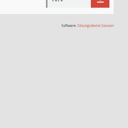
(Wird in
Software:
Sitzungsdienst
Session