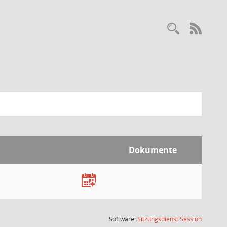
Recherc
RSS-
Dokumente
(Wird in
Software:
Sitzungsdienst
Session