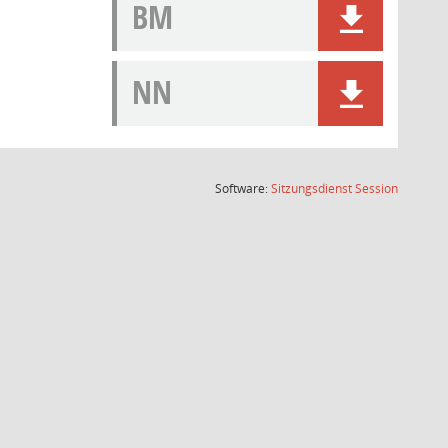
BM
NN
(Wird in
Software:
Sitzungsdienst
Session