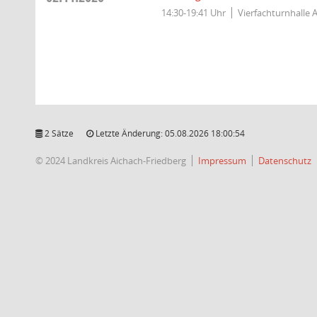
14:30-19:41 Uhr
Vierfachturnhalle 
2 Sätze
Letzte Änderung: 05.08.2026 18:00:54
© 2024 Landkreis Aichach-Friedberg
Impressum
Datenschutz