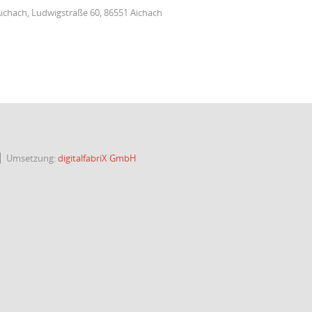
Aichach, Ludwigstraße 60, 86551 Aichach
Umsetzung:
digitalfabriX GmbH