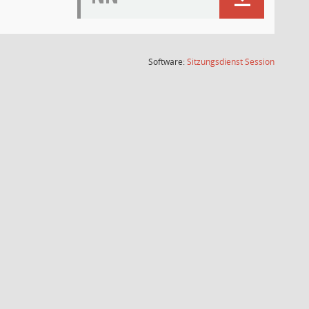
(Wird in
Software:
Sitzungsdienst
Session