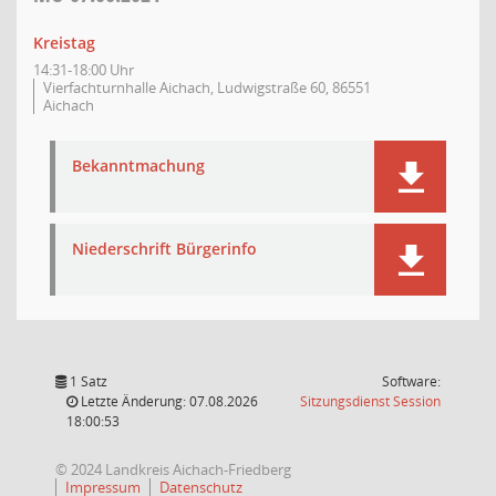
Kreistag
14:31-18:00 Uhr
Vierfachturnhalle Aichach, Ludwigstraße 60, 86551
Aichach
Bekanntmachung
Niederschrift Bürgerinfo
1 Satz
Software:
(Wird in
Letzte Änderung: 07.08.2026
Sitzungsdienst
Session
18:00:53
© 2024 Landkreis Aichach-Friedberg
Impressum
Datenschutz