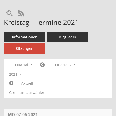
Rechercheauswahl
RSS-Feed
Kreistag - Termine 2021
Informationen
Mitglieder
Sitzungen
Quartal
Quartal 2
2021
Aktuell
Gremium auswählen
MO
07.06.2021