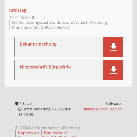
Kreistag
14:34-16:53 Uhr
Großer Sitzungssaal, Landratsamt Aichach-Friedberg,
Münchener Str. 9, 86551 Aichach
Bekanntmachung
Niederschrift Bürgerinfo
7 Sätze
Software:
(Wird in
Letzte Änderung: 07.08.2026
Sitzungsdienst
Session
18:00:53
© 2024 Landkreis Aichach-Friedberg
Impressum
Datenschutz