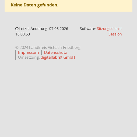
Keine Daten gefunden.
Letzte Änderung: 07.08.2026
Software:
Sitzungsdienst
(Wird in
18:00:53
Session
© 2024 Landkreis Aichach-Friedberg
Impressum
Datenschutz
Umsetzung:
digitalfabriX GmbH