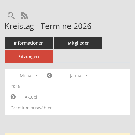
Rechercheauswahl
RSS-Feed
Kreistag - Termine 2026
Informationen
Mitglieder
Sitzungen
Monat
Januar
2026
Aktuell
Gremium auswählen