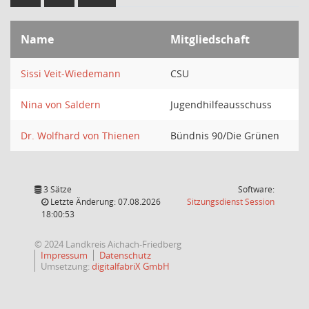
Name
Mitgliedschaft
Sissi Veit-Wiedemann
CSU
Nina von Saldern
Jugendhilfeausschuss
Dr. Wolfhard von Thienen
Bündnis 90/Die Grünen
3 Sätze
Software:
(Wird in
Letzte Änderung: 07.08.2026
Sitzungsdienst
Session
18:00:53
© 2024 Landkreis Aichach-Friedberg
Impressum
Datenschutz
Umsetzung:
digitalfabriX GmbH