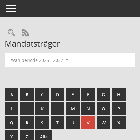
Toggle navigation
Rechercheauswahl
RSS-Feed
Mandatsträger
Wahlperiode 2026 - 2032
A
B
C
D
E
F
G
H
I
J
K
L
M
N
O
P
Q
R
S
T
U
V
W
X
Y
Z
Alle