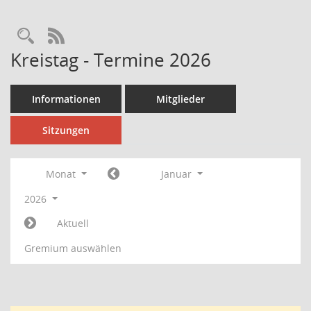
Rechercheauswahl
RSS-Feed
Kreistag - Termine 2026
Informationen
Mitglieder
Sitzungen
Monat
Januar
2026
Aktuell
Gremium auswählen